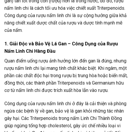
gan) tan tốt trong cồn (rượu) hơn là trong nước, do đó, rượu
nấm linh chi là cách tối ưu hóa việc chiết xuất Triterpenoids.
Công dụng của rượu nấm linh chi là sự cộng hưởng giữa khả
năng chiết xuất dược chất của rượu và dược tính mạnh mẽ
của nấm.
1. Giải Độc và Bảo Vệ Lá Gan – Công Dụng của Rượu
Nấm Linh Chi Hàng Đầu
Quan điểm uống rượu ảnh hưởng lớn đến gan là đúng, nhưng
rượu nấm linh chi lại mang tính chất khác biệt. Khi ngâm, một
phần các chất độc hại trong rượu bị trung hòa hoặc biến mất,
đồng thời, các thành phần Triterpenoids và Germanium hữu
cơ từ nấm linh chi được trích xuất hòa lẫn vào rượu.
Công dụng của rượu nấm linh chi ở đây là cải thiện và phòng
ngừa các bệnh lý về gan, bảo vệ lá gan khỏi những tác nhân
gây hại. Các Triterpenoids trong nấm Linh Chi Thành Đồng
giúp ngừng tổng hợp cholesterol, gây ức chế nhiều loại vi