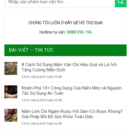
CHÚNG TÔI LUÔN Ở ĐÂY ĐỂ HỖ TRỢ BẠN
Hotline tư vấn:
0888 096 196
BÀI VIẾT – TIN TỨC
8 Cách Sử Dụng Nấm Vân Chi Hiệu Quả và Lợi Ích
Tăng Cường Miễn Dịch
ở
Chức năng bình luận bị tắt
8
Cách
Khám Phá 10+ Công Dụng Của Nấm Mèo và Nguyên
Sử
Tắc Sử Dụng An Toàn
Dụng
ở
Chức năng bình luận bị tắt
Nấm
Khám
Vân
Phá
Nấm Linh Chi Ngâm Rượu Với Sâm Có Được Không?
Chi
10+
Giải Pháp Bồi Bổ Sức Khỏe Toàn Diện
Hiệu
Công
Quả
ở
Chức năng bình luận bị tắt
Dụng
và
Nấm
Của