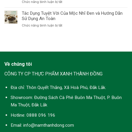
Diện
ở
Chức năng bình luận bị tắt
Của
Nhiêu?
Cho
Top
Mộc
Hướng
Sức
7
Tác Dụng Tuyệt Vời Của Mộc Nhĩ Đen và Hướng Dẫn
Nhĩ
Dẫn
Khỏe
Loại
Sử Dụng An Toàn
Đen
Toàn
Bền
Nấm
và
Diện
ở
Chức năng bình luận bị tắt
Vững
Hữu
Hướng
Từ
Tác
Cơ
Dẫn
Nấm
Dụng
Giá
Sử
Thành
Tuyệt
Trị
Dụng
Đồng
Vời
Dinh
An
Của
Dưỡng
Toàn
Mộc
Cao
Nhĩ
và
Về chúng tôi
Đen
Lợi
và
Ích
CÔNG TY CP THỰC PHẨM XANH THÀNH ĐỒNG
Hướng
Lối
Dẫn
Sống
Sử
Địa chỉ:
Thôn Quyết Thắng, Xã Hoà Phú, Đắk Lắk.
Xanh
Dụng
An
Showroom:
Đường Sách Cà Phê Buôn Ma Thuột, P. Buôn
Toàn
Ma Thuột, Đắk Lắk
Hotline:
0888 096 196
Email: info@namthanhdong.com