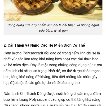
Công dụng của rượu nấm linh chi là cải thiện và phòng ngừa
các bệnh lý về gan
2. Cải Thiện và Nâng Cao Hệ Miễn Dịch Cơ Thể
Hàm lượng Polysaccarit dồi dào có trong nấm linh chi sẽ là
chất xúc tác làm tăng khả năng kích hoạt các đại thực bào
và hệ miễn dịch. Đây là một trong những công dụng của rượu
nấm linh chi rất quan trọng. Nhờ đó, cơ thể được khỏe mạnh
hơn, tăng khả năng đề kháng, tiêu diệt những tác nhân gây
hại, đặc biệt là các gốc tự do và tế bào ung thư.
Nấm Linh Chi Thành Đồng được nuôi trồng chuẩn mực, đảm
bảo hàm lượng Polysaccarit cao, giúp cơ thể tăng khả năng
đề kháng, phòng ngừa virus, vi khuẩn gây hại, từ đó củng cố