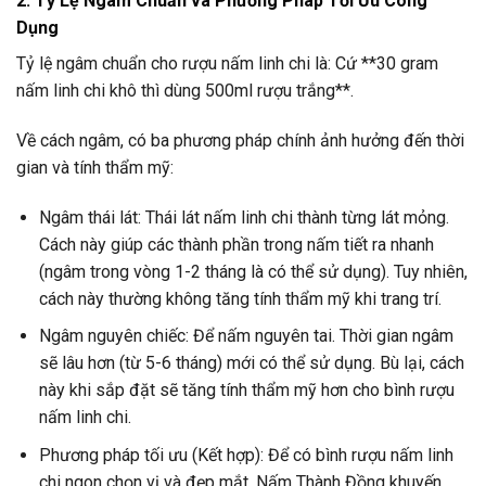
2. Tỷ Lệ Ngâm Chuẩn và Phương Pháp Tối Ưu Công
Dụng
Tỷ lệ ngâm chuẩn cho rượu nấm linh chi là: Cứ **30 gram
nấm linh chi khô thì dùng 500ml rượu trắng**.
Về cách ngâm, có ba phương pháp chính ảnh hưởng đến thời
gian và tính thẩm mỹ:
Ngâm thái lát: Thái lát nấm linh chi thành từng lát mỏng.
Cách này giúp các thành phần trong nấm tiết ra nhanh
(ngâm trong vòng 1-2 tháng là có thể sử dụng). Tuy nhiên,
cách này thường không tăng tính thẩm mỹ khi trang trí.
Ngâm nguyên chiếc: Để nấm nguyên tai. Thời gian ngâm
sẽ lâu hơn (từ 5-6 tháng) mới có thể sử dụng. Bù lại, cách
này khi sắp đặt sẽ tăng tính thẩm mỹ hơn cho bình rượu
nấm linh chi.
Phương pháp tối ưu (Kết hợp): Để có bình rượu nấm linh
chi ngon chọn vị và đẹp mắt, Nấm Thành Đồng khuyến