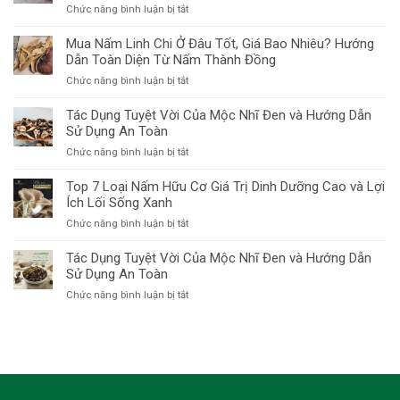
Linh
Bổ
ở
Chức năng bình luận bị tắt
Tốt
Chi
Sức
Nấm
Cho
Chất
Khỏe
Linh
Mua Nấm Linh Chi Ở Đâu Tốt, Giá Bao Nhiêu? Hướng
Nam
Lượng
Toàn
Chi
Dẫn Toàn Diện Từ Nấm Thành Đồng
Giới
Ở
Diện
Ngâm
Không?
Đâu?
ở
Chức năng bình luận bị tắt
Mật
Giải
Mua
Ong
Đáp
Nấm
Tác Dụng Tuyệt Vời Của Mộc Nhĩ Đen và Hướng Dẫn
Có
Khoa
Linh
Sử Dụng An Toàn
Tác
Học
Chi
Dụng
và
ở
Chức năng bình luận bị tắt
Ở
Gì?
Hướng
Tác
Đâu
Giải
Dẫn
Dụng
Top 7 Loại Nấm Hữu Cơ Giá Trị Dinh Dưỡng Cao và Lợi
Tốt,
Pháp
Sử
Tuyệt
Ích Lối Sống Xanh
Giá
Toàn
Dụng
Vời
Bao
Diện
ở
Chức năng bình luận bị tắt
Của
Nhiêu?
Cho
Top
Mộc
Hướng
Sức
7
Tác Dụng Tuyệt Vời Của Mộc Nhĩ Đen và Hướng Dẫn
Nhĩ
Dẫn
Khỏe
Loại
Sử Dụng An Toàn
Đen
Toàn
Bền
Nấm
và
Diện
ở
Chức năng bình luận bị tắt
Vững
Hữu
Hướng
Từ
Tác
Cơ
Dẫn
Nấm
Dụng
Giá
Sử
Thành
Tuyệt
Trị
Dụng
Đồng
Vời
Dinh
An
Của
Dưỡng
Toàn
Mộc
Cao