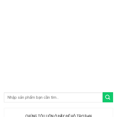
CHÚNG TÔI LUÔN Ở ĐÂY ĐỂ HỖ TRỢ BẠN