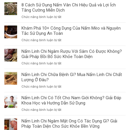
8 Cách Sử Dụng Nấm Vân Chi Hiệu Quả và Lợi Ích
Tăng Cường Miễn Dịch
ở
Chức năng bình luận bị tắt
8
Cách
Khám Phá 10+ Công Dụng Của Nấm Mèo và Nguyên
Sử
Tắc Sử Dụng An Toàn
Dụng
ở
Chức năng bình luận bị tắt
Nấm
Khám
Vân
Phá
Nấm Linh Chi Ngâm Rượu Với Sâm Có Được Không?
Chi
10+
Giải Pháp Bồi Bổ Sức Khỏe Toàn Diện
Hiệu
Công
Quả
ở
Chức năng bình luận bị tắt
Dụng
và
Nấm
Của
Lợi
Linh
Nấm Linh Chi Chữa Bệnh Gì? Mua Nấm Linh Chi Chất
Nấm
Ích
Chi
Lượng Ở Đâu?
Mèo
Tăng
Ngâm
và
Cường
ở
Chức năng bình luận bị tắt
Rượu
Nguyên
Miễn
Nấm
Với
Tắc
Dịch
Linh
Nấm Linh Chi Có Tốt Cho Nam Giới Không? Giải Đáp
Sâm
Sử
Chi
Khoa Học và Hướng Dẫn Sử Dụng
Có
Dụng
Chữa
Được
An
ở
Chức năng bình luận bị tắt
Bệnh
Không?
Toàn
Nấm
Gì?
Giải
Linh
Nấm Linh Chi Ngâm Mật Ong Có Tác Dụng Gì? Giải
Mua
Pháp
Chi
Pháp Toàn Diện Cho Sức Khỏe Bền Vững
Nấm
Bồi
Có