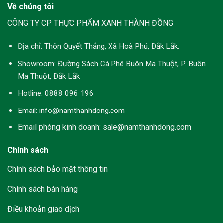
Nhĩ
và
Về chúng tôi
Đen
Lợi
và
Ích
CÔNG TY CP THỰC PHẨM XANH THÀNH ĐỒNG
Hướng
Lối
Dẫn
Sống
Sử
Địa chỉ:
Thôn Quyết Thắng, Xã Hoà Phú, Đắk Lắk.
Xanh
Dụng
An
Showroom:
Đường Sách Cà Phê Buôn Ma Thuột, P. Buôn
Toàn
Ma Thuột, Đắk Lắk
Hotline:
0888 096 196
Email: info@namthanhdong.com
Email phòng kinh doanh: sale@namthanhdong.com
Chính sách
Chính sách bảo mật thông tin
Chính sách bán hàng
Điều khoản giao dịch