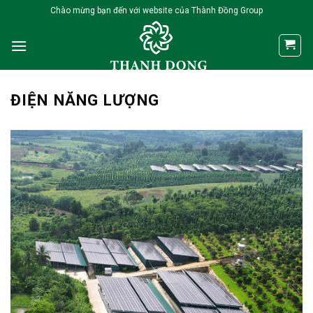
Skip
Chào mừng bạn đến với website của Thành Đồng Group
to
content
ĐIỆN NĂNG LƯỢNG