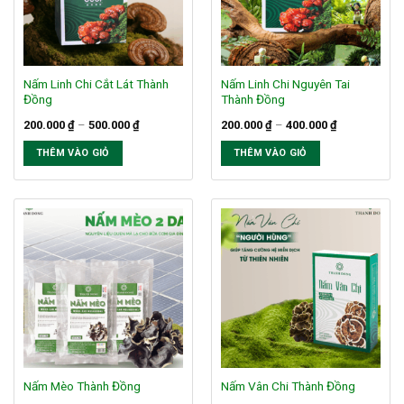
Nấm Linh Chi Cắt Lát Thành
Nấm Linh Chi Nguyên Tai
Đồng
Thành Đồng
Khoảng
Khoảng
200.000
₫
–
500.000
₫
200.000
₫
–
400.000
₫
giá:
giá:
từ
từ
THÊM VÀO GIỎ
THÊM VÀO GIỎ
200.000 ₫
200.000 ₫
đến
đến
Sản
Sản
500.000 ₫
400.000 ₫
phẩm
phẩm
này
này
có
có
nhiều
nhiều
biến
biến
thể.
thể.
Các
Các
tùy
tùy
chọn
chọn
có
có
thể
thể
Nấm Mèo Thành Đồng
Nấm Vân Chi Thành Đồng
được
được