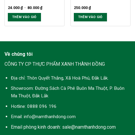
chọn
chọn
Khoảng
24.000
₫
–
80.000
₫
250.000
₫
giá:
trên
trên
từ
THÊM VÀO GIỎ
THÊM VÀO GIỎ
trang
trang
24.000 ₫
đến
Sản
sản
sản
80.000 ₫
phẩm
phẩm
phẩm
này
có
nhiều
Về chúng tôi
biến
thể.
CÔNG TY CP THỰC PHẨM XANH THÀNH ĐỒNG
Các
tùy
Địa chỉ:
Thôn Quyết Thắng, Xã Hoà Phú, Đắk Lắk.
chọn
có
Showroom:
Đường Sách Cà Phê Buôn Ma Thuột, P. Buôn
thể
Ma Thuột, Đắk Lắk
được
Hotline:
0888 096 196
chọn
trên
Email: info@namthanhdong.com
trang
sản
Email phòng kinh doanh: sale@namthanhdong.com
phẩm