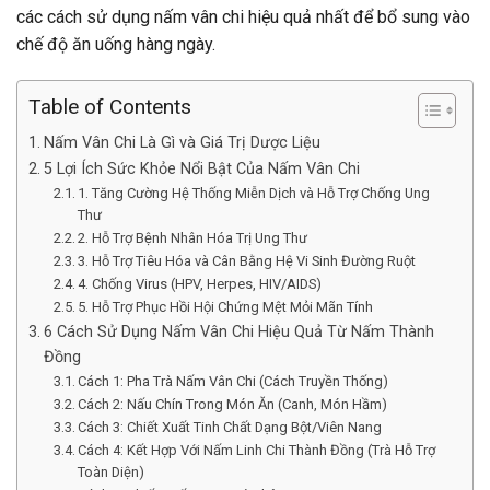
các cách sử dụng nấm vân chi hiệu quả nhất để bổ sung vào
chế độ ăn uống hàng ngày.
Table of Contents
Nấm Vân Chi Là Gì và Giá Trị Dược Liệu
5 Lợi Ích Sức Khỏe Nổi Bật Của Nấm Vân Chi
1. Tăng Cường Hệ Thống Miễn Dịch và Hỗ Trợ Chống Ung
Thư
2. Hỗ Trợ Bệnh Nhân Hóa Trị Ung Thư
3. Hỗ Trợ Tiêu Hóa và Cân Bằng Hệ Vi Sinh Đường Ruột
4. Chống Virus (HPV, Herpes, HIV/AIDS)
5. Hỗ Trợ Phục Hồi Hội Chứng Mệt Mỏi Mãn Tính
6 Cách Sử Dụng Nấm Vân Chi Hiệu Quả Từ Nấm Thành
Đồng
Cách 1: Pha Trà Nấm Vân Chi (Cách Truyền Thống)
Cách 2: Nấu Chín Trong Món Ăn (Canh, Món Hầm)
Cách 3: Chiết Xuất Tinh Chất Dạng Bột/Viên Nang
Cách 4: Kết Hợp Với Nấm Linh Chi Thành Đồng (Trà Hỗ Trợ
Toàn Diện)