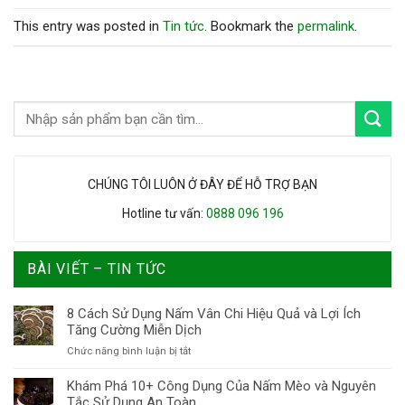
This entry was posted in
Tin tức
. Bookmark the
permalink
.
CHÚNG TÔI LUÔN Ở ĐÂY ĐỂ HỖ TRỢ BẠN
Hotline tư vấn:
0888 096 196
BÀI VIẾT – TIN TỨC
8 Cách Sử Dụng Nấm Vân Chi Hiệu Quả và Lợi Ích
Tăng Cường Miễn Dịch
ở
Chức năng bình luận bị tắt
8
Cách
Khám Phá 10+ Công Dụng Của Nấm Mèo và Nguyên
Sử
Tắc Sử Dụng An Toàn