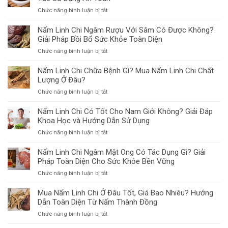
Dụng
ở
Chức năng bình luận bị tắt
Nấm
Khám
Vân
Phá
Nấm Linh Chi Ngâm Rượu Với Sâm Có Được Không?
Chi
10+
Giải Pháp Bồi Bổ Sức Khỏe Toàn Diện
Hiệu
Công
Quả
ở
Chức năng bình luận bị tắt
Dụng
và
Nấm
Của
Lợi
Linh
Nấm Linh Chi Chữa Bệnh Gì? Mua Nấm Linh Chi Chất
Nấm
Ích
Chi
Lượng Ở Đâu?
Mèo
Tăng
Ngâm
và
Cường
ở
Chức năng bình luận bị tắt
Rượu
Nguyên
Miễn
Nấm
Với
Tắc
Dịch
Linh
Nấm Linh Chi Có Tốt Cho Nam Giới Không? Giải Đáp
Sâm
Sử
Chi
Khoa Học và Hướng Dẫn Sử Dụng
Có
Dụng
Chữa
Được
An
ở
Chức năng bình luận bị tắt
Bệnh
Không?
Toàn
Nấm
Gì?
Giải
Linh
Nấm Linh Chi Ngâm Mật Ong Có Tác Dụng Gì? Giải
Mua
Pháp
Chi
Pháp Toàn Diện Cho Sức Khỏe Bền Vững
Nấm
Bồi
Có
Linh
Bổ
ở
Chức năng bình luận bị tắt
Tốt
Chi
Sức
Nấm
Cho
Chất
Khỏe
Linh
Mua Nấm Linh Chi Ở Đâu Tốt, Giá Bao Nhiêu? Hướng
Nam
Lượng
Toàn
Chi
Dẫn Toàn Diện Từ Nấm Thành Đồng
Giới
Ở
Diện
Ngâm
Không?
Đâu?
ở
Chức năng bình luận bị tắt
Mật
Giải
Mua
Ong
Đáp