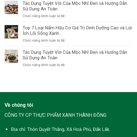
Nấm
Tác Dụng Tuyệt Vời Của Mộc Nhĩ Đen và Hướng Dẫn
Có
Khoa
Linh
Sử Dụng An Toàn
Tác
Học
Chi
Dụng
và
ở
Chức năng bình luận bị tắt
Ở
Gì?
Hướng
Tác
Đâu
Giải
Dẫn
Dụng
Top 7 Loại Nấm Hữu Cơ Giá Trị Dinh Dưỡng Cao và Lợi
Tốt,
Pháp
Sử
Tuyệt
Ích Lối Sống Xanh
Giá
Toàn
Dụng
Vời
Bao
Diện
ở
Chức năng bình luận bị tắt
Của
Nhiêu?
Cho
Top
Mộc
Hướng
Sức
7
Tác Dụng Tuyệt Vời Của Mộc Nhĩ Đen và Hướng Dẫn
Nhĩ
Dẫn
Khỏe
Loại
Sử Dụng An Toàn
Đen
Toàn
Bền
Nấm
và
Diện
ở
Chức năng bình luận bị tắt
Vững
Hữu
Hướng
Từ
Tác
Cơ
Dẫn
Nấm
Dụng
Giá
Sử
Thành
Tuyệt
Trị
Dụng
Đồng
Vời
Dinh
An
Của
Dưỡng
Toàn
Mộc
Cao
Nhĩ
và
Về chúng tôi
Đen
Lợi
và
Ích
CÔNG TY CP THỰC PHẨM XANH THÀNH ĐỒNG
Hướng
Lối
Dẫn
Sống
Sử
Địa chỉ:
Thôn Quyết Thắng, Xã Hoà Phú, Đắk Lắk.
Xanh
Dụng