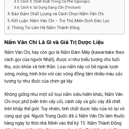
Cách 5: Chiết Xuất Trong Cà Phê Capicapo
Cách 6: Sử Dụng Dạng Cồn (Tincture)
Bảo Đảm Chất Lượng và Cách Chọn Nấm Vân Chi
Kết Luận: Nấm Vân Chi – Trợ Thủ Miễn Dịch Đắc Lực
Thông Tin Liên Hệ Nấm Thành Đồng
Nấm Vân Chi Là Gì và Giá Trị Dược Liệu
Nấm Vân Chi, hay còn gọi là Nấm Đám Mây (kawaritake theo
cách gọi của người Nhật), được ví như biểu tượng cho tuổi
thọ, sức khỏe và tinh thần. Loại nấm này có bề ngoài lượn
sóng, mỏng, hình tròn với các vòng đồng tâm nhiều màu sắc
tương tự như đuôi của chim gà tây.
Không giống như một số loại nấm siêu hiếm khác, Nấm Vân
Chi mọc phổ biến trên cây cối, cành cây và gốc cây đã chết
trên khắp thế giới. Tuy nhiên, tinh chất dược liệu của nó lại vô
cùng quý giá. Người Trung Quốc đã ủ Nấm Vân Chi làm thuốc
hàng ngày từ thời nhà Minh vào thế kỷ 15. Nấm Thành Đồng